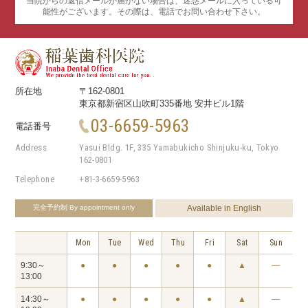
当院からの返信メールが届かない場合は、迷惑メールに⼊っている可
能性がございます。その際は、電話でお問い合わせ下さい。
所在地
〒162-0801
東京都新宿区山吹町335番地 安井ビル1階
03-6659-5963
電話番号
Address
Yasui Bldg. 1F, 335 Yamabukicho Shinjuku-ku, Tokyo
162-0801
Telephone
+81-3-6659-5963
完全予約制
By appointment only
Available in English
Mon
Tue
Wed
Thu
Fri
Sat
Sun
9:30～
●
●
●
●
●
▲
―
13:00
14:30～
●
●
●
●
●
▲
―