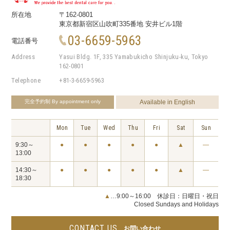
所在地
〒162-0801
東京都新宿区山吹町335番地 安井ビル1階
03-6659-5963
電話番号
Address
Yasui Bldg. 1F, 335 Yamabukicho Shinjuku-ku, Tokyo
162-0801
Telephone
+81-3-6659-5963
完全予約制
By appointment only
Available in English
Mon
Tue
Wed
Thu
Fri
Sat
Sun
9:30～
●
●
●
●
●
▲
―
13:00
14:30～
●
●
●
●
●
▲
―
18:30
▲
…9:00～16:00 休診日：日曜日・祝日
Closed Sundays and Holidays
CONTACT US
お問い合わせ