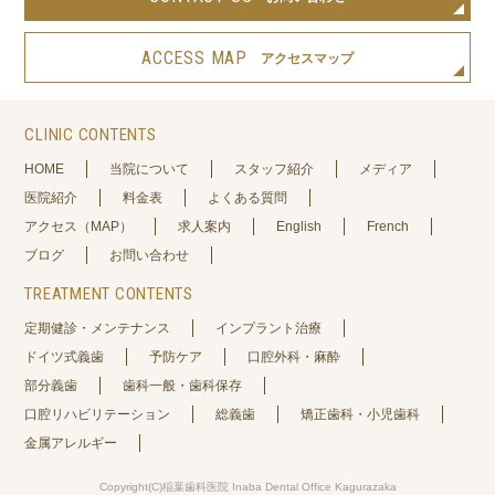
ACCESS MAP
アクセスマップ
CLINIC CONTENTS
HOME
当院について
スタッフ紹介
メディア
医院紹介
料金表
よくある質問
アクセス（MAP）
求人案内
English
French
ブログ
お問い合わせ
TREATMENT CONTENTS
定期健診・メンテナンス
インプラント治療
ドイツ式義歯
予防ケア
口腔外科・麻酔
部分義歯
歯科一般・歯科保存
口腔リハビリテーション
総義歯
矯正歯科・小児歯科
金属アレルギー
Copyright(C)稲葉歯科医院 Inaba Dental Office Kagurazaka