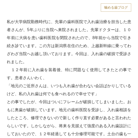
噛める歯ブログ
私が大学病院勤務時代に、先輩の歯科医院で入れ歯治療を担当した患
者さんが、5年ぶりに当院へ来院されました。先輩ドクターは、１０
年前に大病を患い歯科医院を閉院されたので、8年前から当院で引き
続き診ています。この方は新潟県在住のため、上越新幹線に乗ってわ
ざわざ当院へお越し頂いております。今回は、入れ歯の破損で受診さ
れました。
１２年前に入れ歯を装着後、特に問題なく使用してきたとの事で
す。患者さんいわく、
「地元のご近所さんは、いつも入れ歯が合わない会話ばかりしている
けど、私の入れ歯は何でも食べれるので幸せです」
との事でしたが、今回はついにフレームが破損してしまいました。お
もに奥歯が破損しています。地元の歯科医院を受診し、入れ歯相談を
したところ、修理できないので新しく作り直す必要があると言われた
らしいです。しかしながら、将来を見据えて強度のある入れ歯設計に
しておいたので、１２年経過しても十分修理可能です。土台の歯も一