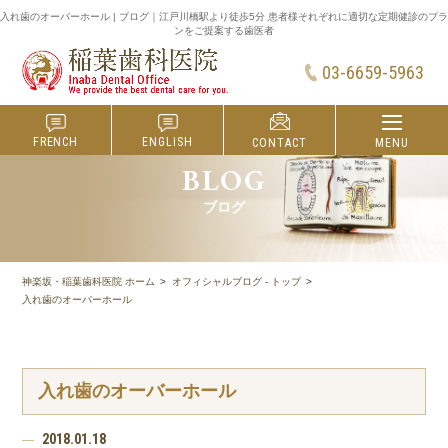
入れ歯のオーバーホール | ブログ｜江戸川橋駅より徒歩5分 患者様それぞれに適切な定期健診のプラ
ンをご提案する歯医者
03-6659-5963
FRENCH
ENGLISH
MENU
CONTACT
BLOG
ブログ
神楽坂・稲葉歯科医院 ホーム
オフィシャルブログ - トップ
入れ歯のオーバーホール
入れ歯のオーバーホール
2018.01.18