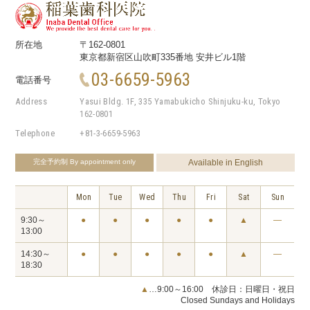
所在地
〒162-0801
東京都新宿区山吹町335番地 安井ビル1階
03-6659-5963
電話番号
Address
Yasui Bldg. 1F, 335 Yamabukicho Shinjuku-ku, Tokyo
162-0801
Telephone
+81-3-6659-5963
完全予約制
By appointment only
Available in English
Mon
Tue
Wed
Thu
Fri
Sat
Sun
9:30～
●
●
●
●
●
▲
―
13:00
14:30～
●
●
●
●
●
▲
―
18:30
▲
…9:00～16:00 休診日：日曜日・祝日
Closed Sundays and Holidays