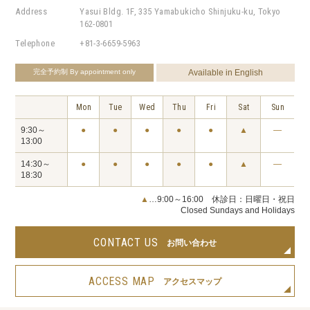
Address
Yasui Bldg. 1F, 335 Yamabukicho Shinjuku-ku, Tokyo
162-0801
Telephone
+81-3-6659-5963
完全予約制
By appointment only
Available in English
Mon
Tue
Wed
Thu
Fri
Sat
Sun
9:30～
●
●
●
●
●
▲
―
13:00
14:30～
●
●
●
●
●
▲
―
18:30
▲
…9:00～16:00 休診日：日曜日・祝日
Closed Sundays and Holidays
CONTACT US
お問い合わせ
ACCESS MAP
アクセスマップ