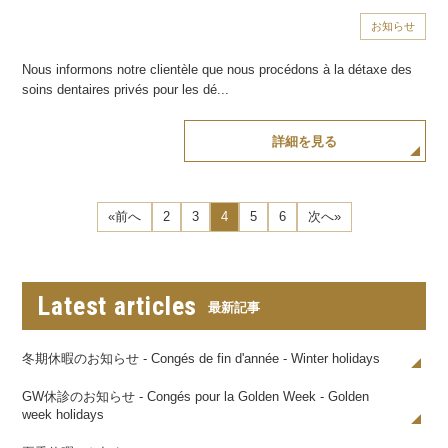
お知らせ
Nous informons notre clientèle que nous procédons à la détaxe des
soins dentaires privés pour les dé...
詳細を見る
«前へ
2
3
4
5
6
次へ»
Latest articles
最新記事
冬期休暇のお知らせ - Congés de fin d'année - Winter holidays
GW休診のお知らせ - Congés pour la Golden Week - Golden
week holidays